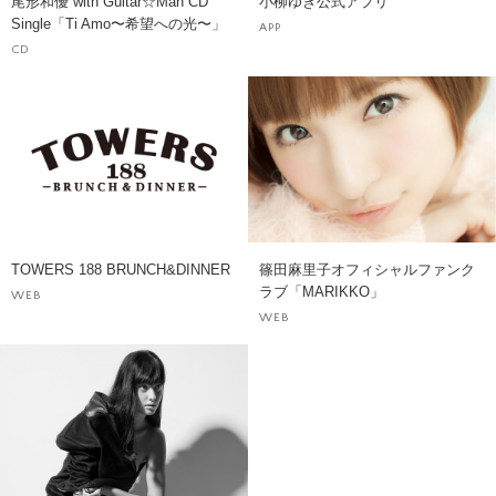
尾形和優 with Guitar☆Man CD
小柳ゆき公式アプリ
Single「Ti Amo〜希望への光〜」
APP
CD
TOWERS 188 BRUNCH&DINNER
篠田麻里子オフィシャルファンク
ラブ「MARIKKO」
WEB
WEB